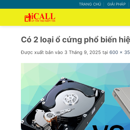
Bỏ
TRANG CHỦ
GIẢI PHÁP
qua
nội
dung
Có 2 loại ổ cứng phổ biến hi
Được xuất bản vào
3 Tháng 9, 2025
tại
600 × 3