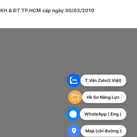
ở KH & ĐT TP.HCM cấp ngày 30/03/2010
T.Vấn Zalo(t.Việt)
Hồ Sơ Năng Lực .
WhatsApp ( Eng.)
Map (chỉ đường.)