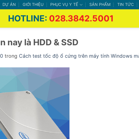
DỰ ÁN
GIỚI THIỆU
PHỤC VỤ Y TẾ
SẢN PHẨM
TIN TỨC
HOTLINE:
028.3842.5001
ện nay là HDD & SSD
50
trong
Cách test tốc độ ổ cứng trên máy tính Windows mà