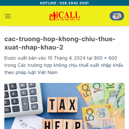
Bỏ
HOTLINE : 028.3842.5001
qua
nội
dung
cac-truong-hop-khong-chiu-thue-
xuat-nhap-khau-2
Được xuất bản vào
15 Tháng 4, 2024
tại
900 × 600
trong
Các trường hợp không chịu thuế xuất nhập khẩu
theo pháp luật Việt Nam