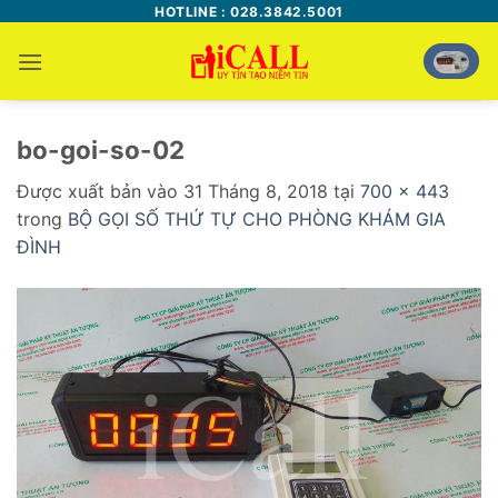
Bỏ
HOTLINE : 028.3842.5001
qua
nội
dung
bo-goi-so-02
Được xuất bản vào
31 Tháng 8, 2018
tại
700 × 443
trong
BỘ GỌI SỐ THỨ TỰ CHO PHÒNG KHÁM GIA
ĐÌNH