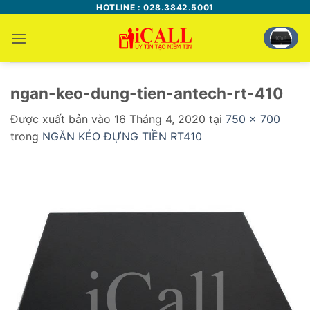
Bỏ
HOTLINE : 028.3842.5001
qua
nội
dung
ngan-keo-dung-tien-antech-rt-410
Được xuất bản vào
16 Tháng 4, 2020
tại
750 × 700
trong
NGĂN KÉO ĐỰNG TIỀN RT410