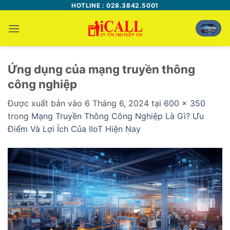
Bỏ
HOTLINE : 028.3842.5001
qua
nội
dung
Ứng dụng của mạng truyền thông
công nghiệp
Được xuất bản vào
6 Tháng 6, 2024
tại
600 × 350
trong
Mạng Truyền Thông Công Nghiệp Là Gì? Ưu
Điểm Và Lợi Ích Của IIoT Hiện Nay