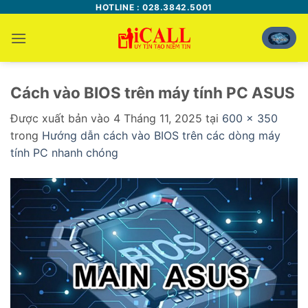
Bỏ
HOTLINE : 028.3842.5001
qua
nội
dung
Cách vào BIOS trên máy tính PC ASUS
Được xuất bản vào
4 Tháng 11, 2025
tại
600 × 350
trong
Hướng dẫn cách vào BIOS trên các dòng máy
tính PC nhanh chóng